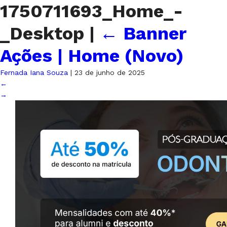
1750711693_Home_-
_Desktop
|
←
Banner
Ações | Home (Novo)
Fernada Iana Souza
|
23 de junho de 2025
←
→