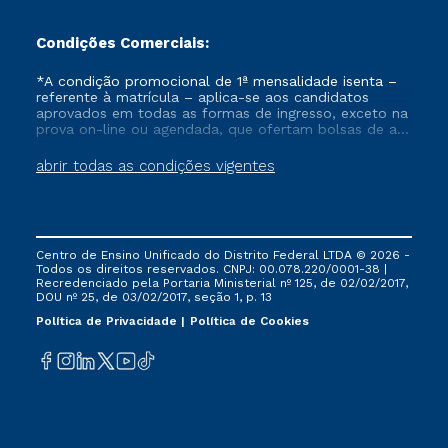
Condições Comerciais:
*A condição promocional de 1ª mensalidade isenta –
referente à matrícula – aplica-se aos candidatos
aprovados em todas as formas de ingresso, exceto na
prova on-line ou agendada, que ofertam bolsas de até
50% de desconto, ambos ingressantes no semestre
vigente, que ainda não tenham efetivado e/ou não
abrir todas as condições vigentes
tenham cancelado ou trancado sua matrícula em uma
das Instituições da Cruzeiro do Sul Educacional, no
período de um ano. Tais condições não se aplicam
aos cursos de Medicina, e também para matriculados
via FIES, Prouni e outros programas governamentais, e
Centro de Ensino Unificado do Distrito Federal LTDA © 2026 -
não se acumula com nenhuma outra campanha
Todos os direitos reservados. CNPJ: 00.078.220/0001-38 |
ofertada pela Instituição.
Recredenciado pela Portaria Ministerial nº 125, de 02/02/2017,
DOU nº 25, de 03/02/2017, seção 1, p. 13
Política de Privacidade
Política de Cookies