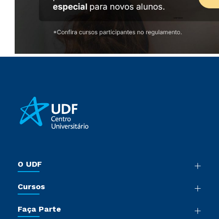
O UDF
Nossa História
Cursos
Sala de Imprensa
Graduação
Trabalhe Conosco
Faça Parte
Pós-Graduação
Sou Colaborador