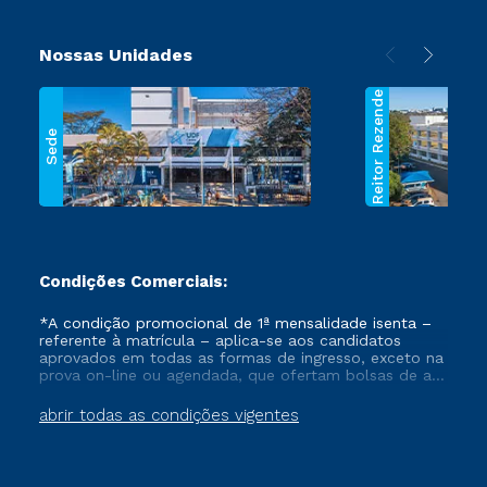
Nossas Unidades
Reitor Rezende
Sede
Condições Comerciais:
*A condição promocional de 1ª mensalidade isenta –
referente à matrícula – aplica-se aos candidatos
aprovados em todas as formas de ingresso, exceto na
prova on-line ou agendada, que ofertam bolsas de até
50% de desconto, ambos ingressantes no semestre
vigente, que ainda não tenham efetivado e/ou não
abrir todas as condições vigentes
tenham cancelado ou trancado sua matrícula em uma
das Instituições da Cruzeiro do Sul Educacional, no
período de um ano. Tais condições não se aplicam
aos cursos de Medicina, e também para matriculados