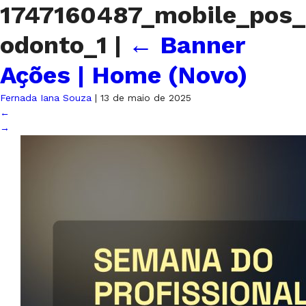
1747160487_mobile_pos_
odonto_1
|
←
Banner
Ações | Home (Novo)
Fernada Iana Souza
|
13 de maio de 2025
←
→