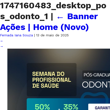
1747160483_desktop_po
s_odonto_1
|
←
Banner
Ações | Home (Novo)
Fernada Iana Souza
|
13 de maio de 2025
←
→