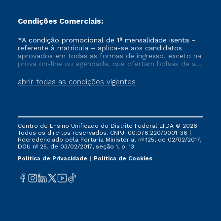
Condições Comerciais:
*A condição promocional de 1ª mensalidade isenta –
referente à matrícula – aplica-se aos candidatos
aprovados em todas as formas de ingresso, exceto na
prova on-line ou agendada, que ofertam bolsas de até
50% de desconto, ambos ingressantes no semestre
vigente, que ainda não tenham efetivado e/ou não
abrir todas as condições vigentes
tenham cancelado ou trancado sua matrícula em uma
das Instituições da Cruzeiro do Sul Educacional, no
período de um ano. Tais condições não se aplicam
aos cursos de Medicina, e também para matriculados
via FIES, Prouni e outros programas governamentais, e
Centro de Ensino Unificado do Distrito Federal LTDA © 2026 -
não se acumula com nenhuma outra campanha
Todos os direitos reservados. CNPJ: 00.078.220/0001-38 |
ofertada pela Instituição.
Recredenciado pela Portaria Ministerial nº 125, de 02/02/2017,
DOU nº 25, de 03/02/2017, seção 1, p. 13
Política de Privacidade
Política de Cookies