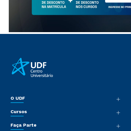
O UDF
Nossa História
Cursos
Sala de Imprensa
Graduação
Trabalhe Conosco
Faça Parte
Pós-Graduação
Sou Colaborador