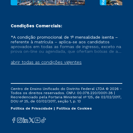
Condições Comerciais:
*A condição promocional de 1ª mensalidade isenta –
referente à matrícula – aplica-se aos candidatos
aprovados em todas as formas de ingresso, exceto na
prova on-line ou agendada, que ofertam bolsas de até
50% de desconto, ambos ingressantes no semestre
vigente, que ainda não tenham efetivado e/ou não
abrir todas as condições vigentes
tenham cancelado ou trancado sua matrícula em uma
das Instituições da Cruzeiro do Sul Educacional, no
período de um ano. Tais condições não se aplicam
aos cursos de Medicina, e também para matriculados
via FIES, Prouni e outros programas governamentais, e
Centro de Ensino Unificado do Distrito Federal LTDA © 2026 -
não se acumula com nenhuma outra campanha
Todos os direitos reservados. CNPJ: 00.078.220/0001-38 |
ofertada pela Instituição.
Recredenciado pela Portaria Ministerial nº 125, de 02/02/2017,
DOU nº 25, de 03/02/2017, seção 1, p. 13
Política de Privacidade
Política de Cookies