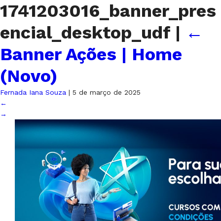
1741203016_banner_pres
encial_desktop_udf
|
←
Banner Ações | Home
(Novo)
Fernada Iana Souza
|
5 de março de 2025
←
→