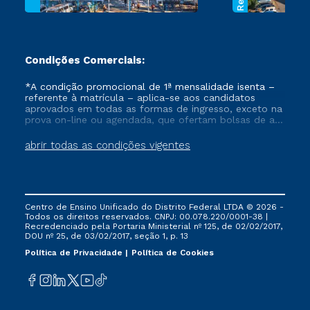
Condições Comerciais:
*A condição promocional de 1ª mensalidade isenta –
referente à matrícula – aplica-se aos candidatos
aprovados em todas as formas de ingresso, exceto na
prova on-line ou agendada, que ofertam bolsas de até
50% de desconto, ambos ingressantes no semestre
vigente, que ainda não tenham efetivado e/ou não
abrir todas as condições vigentes
tenham cancelado ou trancado sua matrícula em uma
das Instituições da Cruzeiro do Sul Educacional, no
período de um ano. Tais condições não se aplicam
aos cursos de Medicina, e também para matriculados
via FIES, Prouni e outros programas governamentais, e
Centro de Ensino Unificado do Distrito Federal LTDA © 2026 -
não se acumula com nenhuma outra campanha
Todos os direitos reservados. CNPJ: 00.078.220/0001-38 |
ofertada pela Instituição.
Recredenciado pela Portaria Ministerial nº 125, de 02/02/2017,
DOU nº 25, de 03/02/2017, seção 1, p. 13
Política de Privacidade
Política de Cookies