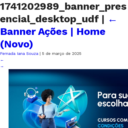
1741202989_banner_pres
encial_desktop_udf
|
←
Banner Ações | Home
(Novo)
Fernada Iana Souza
|
5 de março de 2025
←
→