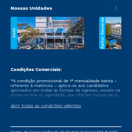
Nossas Unidades
Reitor Rezende
Sede
Condições Comerciais:
*A condição promocional de 1ª mensalidade isenta –
referente à matrícula – aplica-se aos candidatos
aprovados em todas as formas de ingresso, exceto na
prova on-line ou agendada, que ofertam bolsas de até
50% de desconto, ambos ingressantes no semestre
vigente, que ainda não tenham efetivado e/ou não
abrir todas as condições vigentes
tenham cancelado ou trancado sua matrícula em uma
das Instituições da Cruzeiro do Sul Educacional, no
período de um ano. Tais condições não se aplicam
aos cursos de Medicina, e também para matriculados
via FIES, Prouni e outros programas governamentais, e