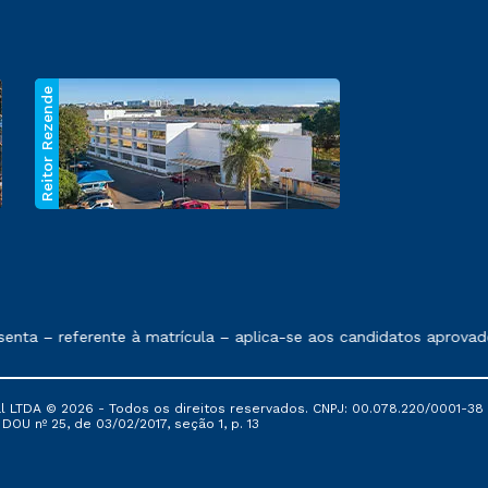
Reitor Rezende
 exposto no contrato de prestação de serviços.
nta – referente à matrícula – aplica-se aos candidatos aprovad
al LTDA © 2026 - Todos os direitos reservados. CNPJ: 00.078.220/0001-38
, DOU nº 25, de 03/02/2017, seção 1, p. 13