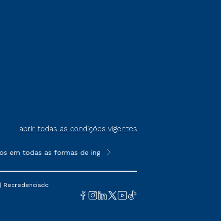
abrir todas as condições vigentes
os em todas as formas de ingresso, exceto na prova on-line ou a
**Semipresencial é um formato do E
 | Recredenciado