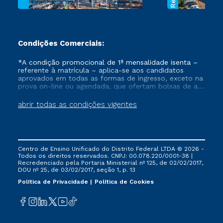
Condições Comerciais:
*A condição promocional de 1ª mensalidade isenta –
referente à matrícula – aplica-se aos candidatos
aprovados em todas as formas de ingresso, exceto na
prova on-line ou agendada, que ofertam bolsas de até
50% de desconto, ambos ingressantes no semestre
vigente, que ainda não tenham efetivado e/ou não
abrir todas as condições vigentes
tenham cancelado ou trancado sua matrícula em uma
das Instituições da Cruzeiro do Sul Educacional, no
período de um ano. Tais condições não se aplicam
aos cursos de Medicina, e também para matriculados
via FIES, Prouni e outros programas governamentais, e
Centro de Ensino Unificado do Distrito Federal LTDA © 2026 -
não se acumula com nenhuma outra campanha
Todos os direitos reservados. CNPJ: 00.078.220/0001-38 |
ofertada pela Instituição.
Recredenciado pela Portaria Ministerial nº 125, de 02/02/2017,
DOU nº 25, de 03/02/2017, seção 1, p. 13
Política de Privacidade
Política de Cookies