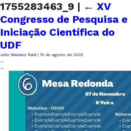
1755283463_9
|
←
XV
Congresso de Pesquisa e
Iniciação Científica do
UDF
Julio Mariano Raid
|
15 de agosto de 2025
←
→