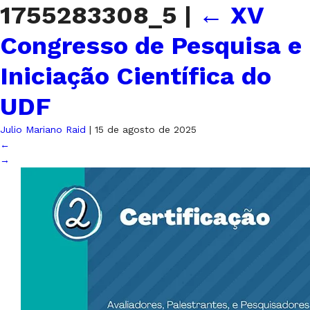
1755283308_5
|
←
XV
Congresso de Pesquisa e
Iniciação Científica do
UDF
Julio Mariano Raid
|
15 de agosto de 2025
←
→