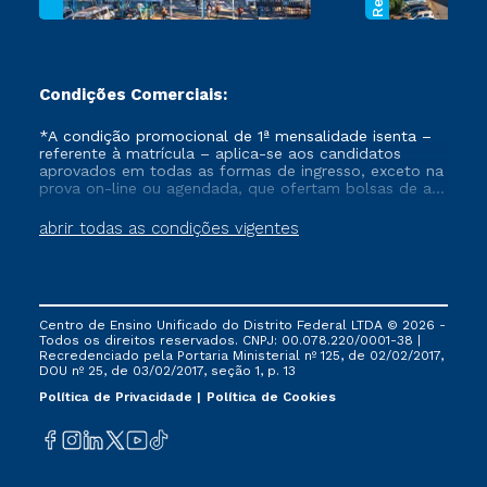
Condições Comerciais:
*A condição promocional de 1ª mensalidade isenta –
referente à matrícula – aplica-se aos candidatos
aprovados em todas as formas de ingresso, exceto na
prova on-line ou agendada, que ofertam bolsas de até
50% de desconto, ambos ingressantes no semestre
vigente, que ainda não tenham efetivado e/ou não
abrir todas as condições vigentes
tenham cancelado ou trancado sua matrícula em uma
das Instituições da Cruzeiro do Sul Educacional, no
período de um ano. Tais condições não se aplicam
aos cursos de Medicina, e também para matriculados
via FIES, Prouni e outros programas governamentais, e
Centro de Ensino Unificado do Distrito Federal LTDA © 2026 -
não se acumula com nenhuma outra campanha
Todos os direitos reservados. CNPJ: 00.078.220/0001-38 |
ofertada pela Instituição.
Recredenciado pela Portaria Ministerial nº 125, de 02/02/2017,
DOU nº 25, de 03/02/2017, seção 1, p. 13
Política de Privacidade
Política de Cookies