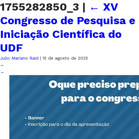
1755282850_3
|
←
XV
Congresso de Pesquisa e
Iniciação Científica do
UDF
Julio Mariano Raid
|
15 de agosto de 2025
←
→