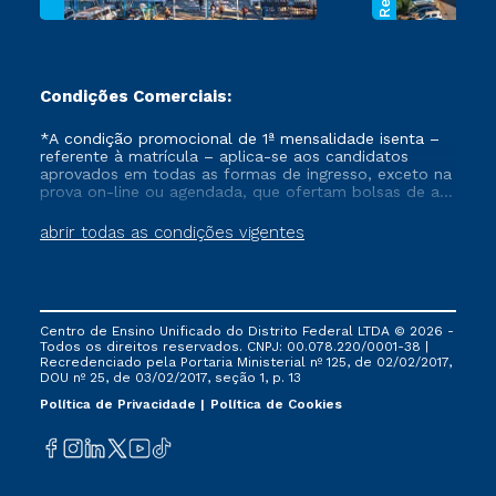
Condições Comerciais:
*A condição promocional de 1ª mensalidade isenta –
referente à matrícula – aplica-se aos candidatos
aprovados em todas as formas de ingresso, exceto na
prova on-line ou agendada, que ofertam bolsas de até
50% de desconto, ambos ingressantes no semestre
vigente, que ainda não tenham efetivado e/ou não
abrir todas as condições vigentes
tenham cancelado ou trancado sua matrícula em uma
das Instituições da Cruzeiro do Sul Educacional, no
período de um ano. Tais condições não se aplicam
aos cursos de Medicina, e também para matriculados
via FIES, Prouni e outros programas governamentais, e
Centro de Ensino Unificado do Distrito Federal LTDA © 2026 -
não se acumula com nenhuma outra campanha
Todos os direitos reservados. CNPJ: 00.078.220/0001-38 |
ofertada pela Instituição.
Recredenciado pela Portaria Ministerial nº 125, de 02/02/2017,
DOU nº 25, de 03/02/2017, seção 1, p. 13
Política de Privacidade
Política de Cookies