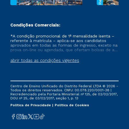
Condições Comerciais:
*A condição promocional de 1ª mensalidade isenta –
referente à matrícula – aplica-se aos candidatos
aprovados em todas as formas de ingresso, exceto na
prova on-line ou agendada, que ofertam bolsas de até
50% de desconto, ambos ingressantes no semestre
vigente, que ainda não tenham efetivado e/ou não
abrir todas as condições vigentes
tenham cancelado ou trancado sua matrícula em uma
das Instituições da Cruzeiro do Sul Educacional, no
período de um ano. Tais condições não se aplicam
aos cursos de Medicina, e também para matriculados
via FIES, Prouni e outros programas governamentais, e
Centro de Ensino Unificado do Distrito Federal LTDA © 2026 -
não se acumula com nenhuma outra campanha
Todos os direitos reservados. CNPJ: 00.078.220/0001-38 |
ofertada pela Instituição.
Recredenciado pela Portaria Ministerial nº 125, de 02/02/2017,
DOU nº 25, de 03/02/2017, seção 1, p. 13
Política de Privacidade
Política de Cookies