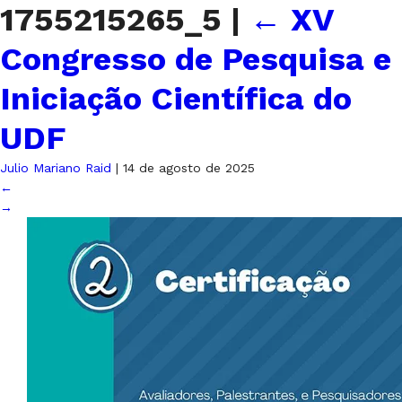
1755215265_5
|
←
XV
Congresso de Pesquisa e
Iniciação Científica do
UDF
Julio Mariano Raid
|
14 de agosto de 2025
←
→