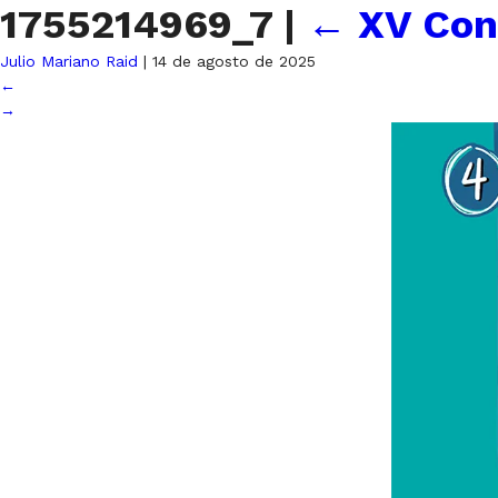
1755214969_7
|
←
XV Con
Julio Mariano Raid
|
14 de agosto de 2025
←
→