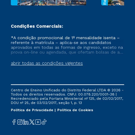
Condições Comerciais:
*A condição promocional de 1ª mensalidade isenta –
referente à matrícula – aplica-se aos candidatos
aprovados em todas as formas de ingresso, exceto na
prova on-line ou agendada, que ofertam bolsas de até
50% de desconto, ambos ingressantes no semestre
vigente, que ainda não tenham efetivado e/ou não
abrir todas as condições vigentes
tenham cancelado ou trancado sua matrícula em uma
das Instituições da Cruzeiro do Sul Educacional, no
período de um ano. Tais condições não se aplicam
aos cursos de Medicina, e também para matriculados
via FIES, Prouni e outros programas governamentais, e
Centro de Ensino Unificado do Distrito Federal LTDA © 2026 -
não se acumula com nenhuma outra campanha
Todos os direitos reservados. CNPJ: 00.078.220/0001-38 |
ofertada pela Instituição.
Recredenciado pela Portaria Ministerial nº 125, de 02/02/2017,
DOU nº 25, de 03/02/2017, seção 1, p. 13
Política de Privacidade
Política de Cookies