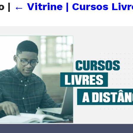
eo
|
←
Vitrine | Cursos Liv