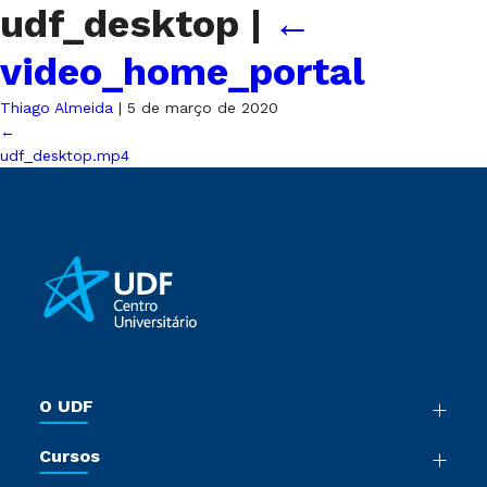
udf_desktop
|
←
video_home_portal
Thiago Almeida
|
5 de março de 2020
←
udf_desktop.mp4
O UDF
Nossa História
Cursos
Sala de Imprensa
Graduação