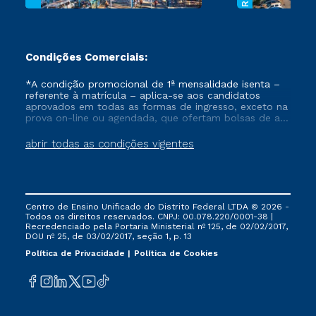
Condições Comerciais:
*A condição promocional de 1ª mensalidade isenta –
referente à matrícula – aplica-se aos candidatos
aprovados em todas as formas de ingresso, exceto na
prova on-line ou agendada, que ofertam bolsas de até
50% de desconto, ambos ingressantes no semestre
vigente, que ainda não tenham efetivado e/ou não
abrir todas as condições vigentes
tenham cancelado ou trancado sua matrícula em uma
das Instituições da Cruzeiro do Sul Educacional, no
período de um ano. Tais condições não se aplicam
aos cursos de Medicina, e também para matriculados
via FIES, Prouni e outros programas governamentais, e
Centro de Ensino Unificado do Distrito Federal LTDA © 2026 -
não se acumula com nenhuma outra campanha
Todos os direitos reservados. CNPJ: 00.078.220/0001-38 |
ofertada pela Instituição.
Recredenciado pela Portaria Ministerial nº 125, de 02/02/2017,
DOU nº 25, de 03/02/2017, seção 1, p. 13
Política de Privacidade
Política de Cookies