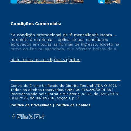
Condições Comerciais:
*A condição promocional de 1ª mensalidade isenta –
referente à matrícula – aplica-se aos candidatos
aprovados em todas as formas de ingresso, exceto na
prova on-line ou agendada, que ofertam bolsas de até
50% de desconto, ambos ingressantes no semestre
vigente, que ainda não tenham efetivado e/ou não
abrir todas as condições vigentes
tenham cancelado ou trancado sua matrícula em uma
das Instituições da Cruzeiro do Sul Educacional, no
período de um ano. Tais condições não se aplicam
aos cursos de Medicina, e também para matriculados
via FIES, Prouni e outros programas governamentais, e
Centro de Ensino Unificado do Distrito Federal LTDA © 2026 -
não se acumula com nenhuma outra campanha
Todos os direitos reservados. CNPJ: 00.078.220/0001-38 |
ofertada pela Instituição.
Recredenciado pela Portaria Ministerial nº 125, de 02/02/2017,
DOU nº 25, de 03/02/2017, seção 1, p. 13
Política de Privacidade
Política de Cookies