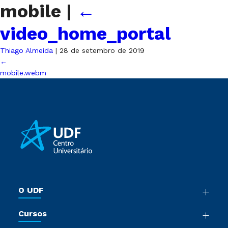
mobile
|
←
video_home_portal
Thiago Almeida
|
28 de setembro de 2019
←
mobile.webm
O UDF
Nossa História
Cursos
Sala de Imprensa
Graduação