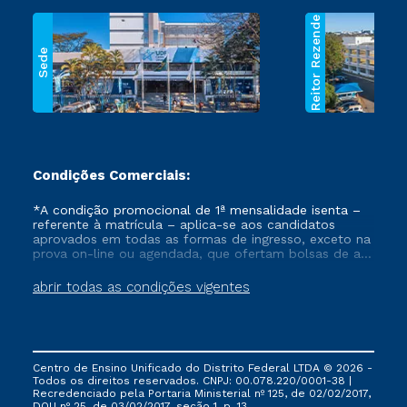
Reitor Rezende
Sede
Condições Comerciais:
*A condição promocional de 1ª mensalidade isenta –
referente à matrícula – aplica-se aos candidatos
aprovados em todas as formas de ingresso, exceto na
prova on-line ou agendada, que ofertam bolsas de até
50% de desconto, ambos ingressantes no semestre
vigente, que ainda não tenham efetivado e/ou não
abrir todas as condições vigentes
tenham cancelado ou trancado sua matrícula em uma
das Instituições da Cruzeiro do Sul Educacional, no
período de um ano. Tais condições não se aplicam
aos cursos de Medicina, e também para matriculados
via FIES, Prouni e outros programas governamentais, e
Centro de Ensino Unificado do Distrito Federal LTDA © 2026 -
não se acumula com nenhuma outra campanha
Todos os direitos reservados. CNPJ: 00.078.220/0001-38 |
ofertada pela Instituição.
Recredenciado pela Portaria Ministerial nº 125, de 02/02/2017,
DOU nº 25, de 03/02/2017, seção 1, p. 13