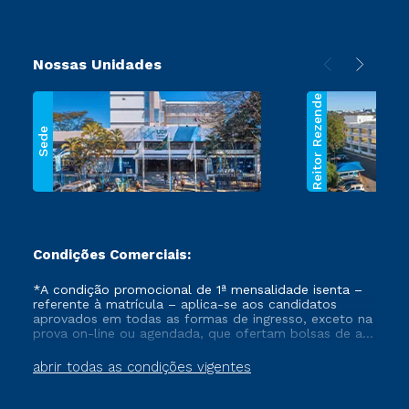
Nossas Unidades
Reitor Rezende
Sede
Condições Comerciais:
*A condição promocional de 1ª mensalidade isenta –
referente à matrícula – aplica-se aos candidatos
aprovados em todas as formas de ingresso, exceto na
prova on-line ou agendada, que ofertam bolsas de até
50% de desconto, ambos ingressantes no semestre
vigente, que ainda não tenham efetivado e/ou não
abrir todas as condições vigentes
tenham cancelado ou trancado sua matrícula em uma
das Instituições da Cruzeiro do Sul Educacional, no
período de um ano. Tais condições não se aplicam