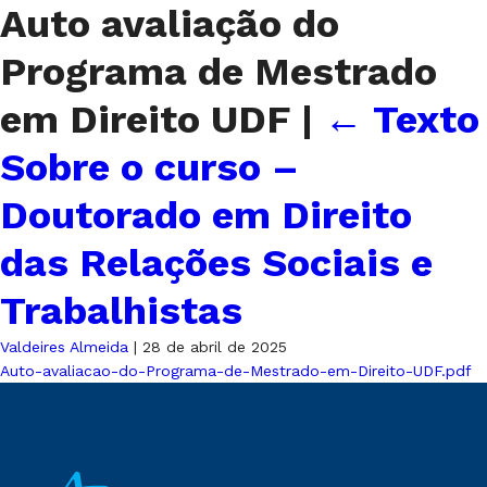
Auto avaliação do
Programa de Mestrado
em Direito UDF
|
←
Texto
Sobre o curso –
Doutorado em Direito
das Relações Sociais e
Trabalhistas
Valdeires Almeida
|
28 de abril de 2025
Auto-avaliacao-do-Programa-de-Mestrado-em-Direito-UDF.pdf