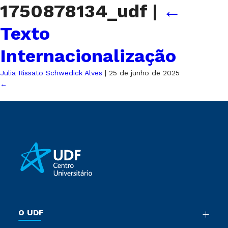
1750878134_udf
|
←
Texto
Internacionalização
Julia Rissato Schwedick Alves
|
25 de junho de 2025
←
O UDF
Nossa História