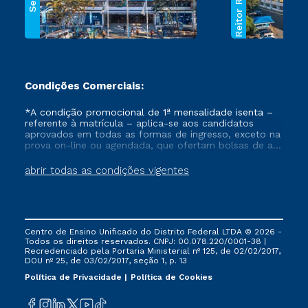
Reitor Rezende
Sede
Condições Comerciais:
*A condição promocional de 1ª mensalidade isenta –
referente à matrícula – aplica-se aos candidatos
aprovados em todas as formas de ingresso, exceto na
prova on-line ou agendada, que ofertam bolsas de até
50% de desconto, ambos ingressantes no semestre
vigente, que ainda não tenham efetivado e/ou não
abrir todas as condições vigentes
tenham cancelado ou trancado sua matrícula em uma
das Instituições da Cruzeiro do Sul Educacional, no
período de um ano. Tais condições não se aplicam
aos cursos de Medicina, e também para matriculados
via FIES, Prouni e outros programas governamentais, e
Centro de Ensino Unificado do Distrito Federal LTDA © 2026 -
não se acumula com nenhuma outra campanha
Todos os direitos reservados. CNPJ: 00.078.220/0001-38 |
ofertada pela Instituição.
Recredenciado pela Portaria Ministerial nº 125, de 02/02/2017,
DOU nº 25, de 03/02/2017, seção 1, p. 13
Política de Privacidade
Política de Cookies