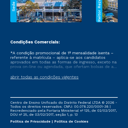
Reitor Rezende
Sede
Condições Comerciais:
*A condição promocional de 1ª mensalidade isenta –
referente à matrícula – aplica-se aos candidatos
aprovados em todas as formas de ingresso, exceto na
prova on-line ou agendada, que ofertam bolsas de até
50% de desconto, ambos ingressantes no semestre
vigente, que ainda não tenham efetivado e/ou não
abrir todas as condições vigentes
tenham cancelado ou trancado sua matrícula em uma
das Instituições da Cruzeiro do Sul Educacional, no
período de um ano. Tais condições não se aplicam
aos cursos de Medicina, e também para matriculados
via FIES, Prouni e outros programas governamentais, e
Centro de Ensino Unificado do Distrito Federal LTDA © 2026 -
não se acumula com nenhuma outra campanha
Todos os direitos reservados. CNPJ: 00.078.220/0001-38 |
ofertada pela Instituição.
Recredenciado pela Portaria Ministerial nº 125, de 02/02/2017,
DOU nº 25, de 03/02/2017, seção 1, p. 13
Política de Privacidade
Política de Cookies