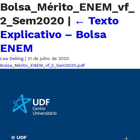
Bolsa_Mérito_ENEM_vf_
2_Sem2020
|
←
Texto
Explicativo – Bolsa
ENEM
Lea Delling
|
31 de julho de 2020
Bolsa_Mérito_ENEM_vf_2_Sem2020.pdf
O UDF