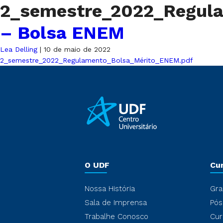
2_semestre_2022_Regul
– Bolsa ENEM
Lea Delling
|
10 de maio de 2022
2_semestre_2022_Regulamento_Bolsa_Mérito_ENEM.pdf
O UDF
Cu
Nossa História
Gra
Sala de Imprensa
Pós
Trabalhe Conosco
Cur