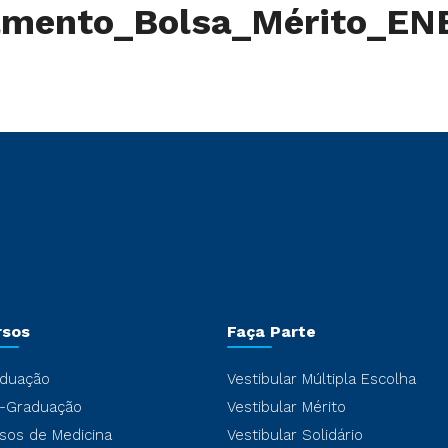
amento_Bolsa_Mérito_E
rsos
Faça Parte
duação
Vestibular Múltipla Escolha
-Graduação
Vestibular Mérito
sos de Medicina
Vestibular Solidário