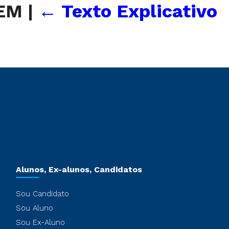
NEM
|
←
Texto Explicativo
Alunos, Ex-alunos, Candidatos
Sou Candidato
Sou Aluno
Sou Ex-Aluno