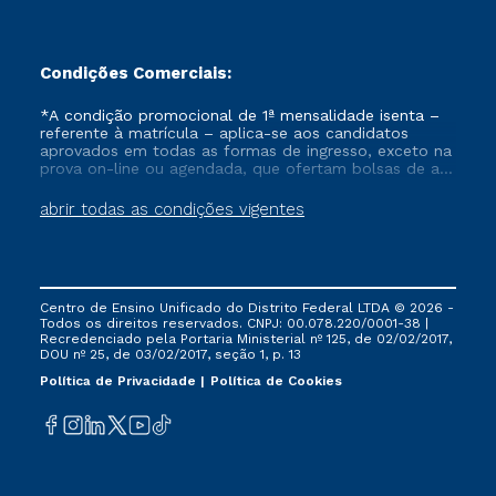
Condições Comerciais:
*A condição promocional de 1ª mensalidade isenta –
referente à matrícula – aplica-se aos candidatos
aprovados em todas as formas de ingresso, exceto na
prova on-line ou agendada, que ofertam bolsas de até
50% de desconto, ambos ingressantes no semestre
vigente, que ainda não tenham efetivado e/ou não
abrir todas as condições vigentes
tenham cancelado ou trancado sua matrícula em uma
das Instituições da Cruzeiro do Sul Educacional, no
período de um ano. Tais condições não se aplicam
aos cursos de Medicina, e também para matriculados
via FIES, Prouni e outros programas governamentais, e
Centro de Ensino Unificado do Distrito Federal LTDA © 2026 -
não se acumula com nenhuma outra campanha
Todos os direitos reservados. CNPJ: 00.078.220/0001-38 |
ofertada pela Instituição.
Recredenciado pela Portaria Ministerial nº 125, de 02/02/2017,
DOU nº 25, de 03/02/2017, seção 1, p. 13
Política de Privacidade
Política de Cookies