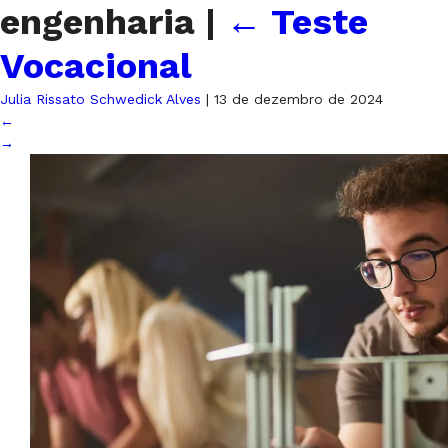
engenharia
|
←
Teste
Vocacional
Julia Rissato Schwedick Alves
|
13 de dezembro de 2024
←
→