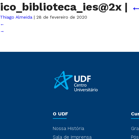
ico_biblioteca_ies@2x
|
Thiago Almeida
|
28 de fevereiro de 2020
←
→
O UDF
Cu
Nossa História
Gra
Sala de Imprensa
Pós