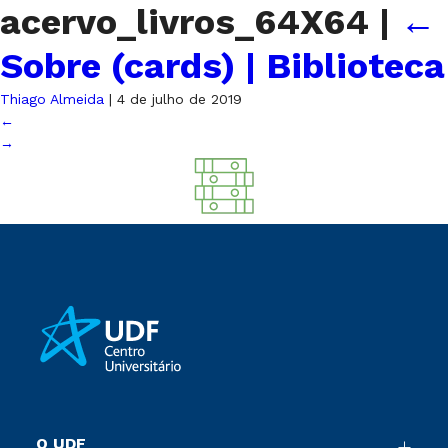
acervo_livros_64X64
|
←
Sobre (cards) | Biblioteca
Thiago Almeida
|
4 de julho de 2019
←
→
O UDF