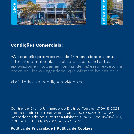
Reitor Rezende
Sede
Condições Comerciais:
*A condição promocional de 1ª mensalidade isenta –
referente à matrícula – aplica-se aos candidatos
aprovados em todas as formas de ingresso, exceto na
prova on-line ou agendada, que ofertam bolsas de até
50% de desconto, ambos ingressantes no semestre
vigente, que ainda não tenham efetivado e/ou não
abrir todas as condições vigentes
tenham cancelado ou trancado sua matrícula em uma
das Instituições da Cruzeiro do Sul Educacional, no
período de um ano. Tais condições não se aplicam
aos cursos de Medicina, e também para matriculados
via FIES, Prouni e outros programas governamentais, e
Centro de Ensino Unificado do Distrito Federal LTDA © 2026 -
não se acumula com nenhuma outra campanha
Todos os direitos reservados. CNPJ: 00.078.220/0001-38 |
ofertada pela Instituição.
Recredenciado pela Portaria Ministerial nº 125, de 02/02/2017,
DOU nº 25, de 03/02/2017, seção 1, p. 13
Política de Privacidade
Política de Cookies