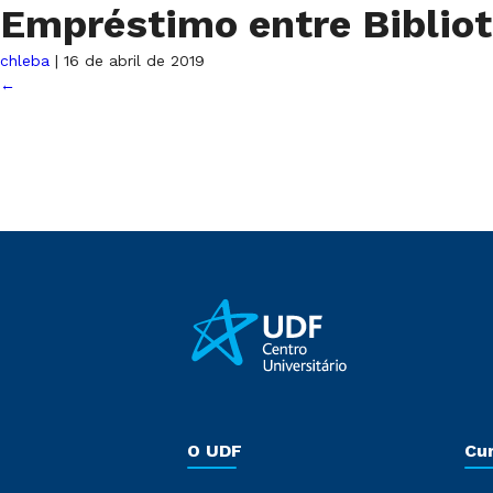
Empréstimo entre Biblio
chleba
|
16 de abril de 2019
←
O UDF
Cu