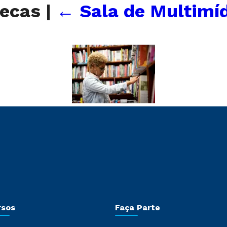
tecas
|
←
Sala de Multimíd
rsos
Faça Parte