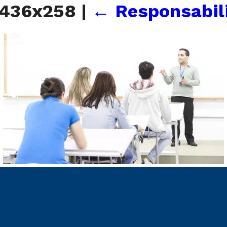
l_436x258
|
←
Responsabil