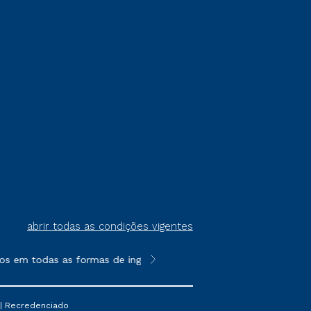
abrir todas as condições vigentes
s em todas as formas de ingresso, exceto na prova on-line ou a
**Semipresencial é um formato do E
 | Recredenciado