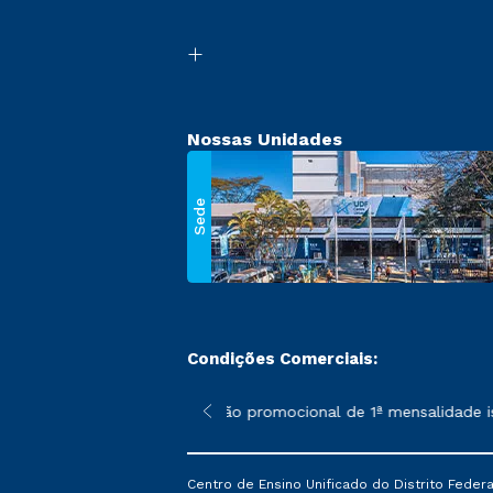
Nossas Unidades
Sede
Condições Comerciais:
 poderão sofrer alterações nos períodos de rematrícula conforme
*A condição promocional de 1ª mensalidade ise
Centro de Ensino Unificado do Distrito Feder