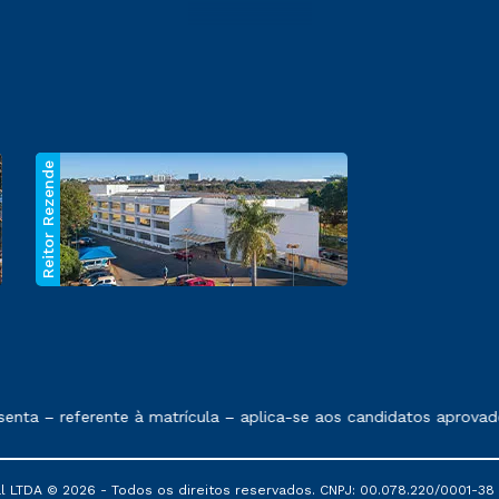
Reitor Rezende
 exposto no contrato de prestação de serviços.
nta – referente à matrícula – aplica-se aos candidatos aprovado
al LTDA © 2026 - Todos os direitos reservados. CNPJ: 00.078.220/0001-38