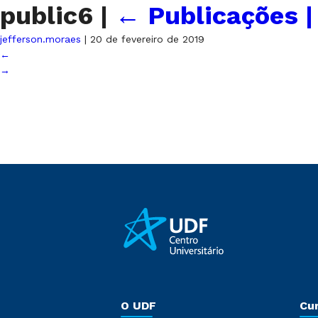
public6
|
←
Publicações |
jefferson.moraes
|
20 de fevereiro de 2019
←
→
O UDF
Cu