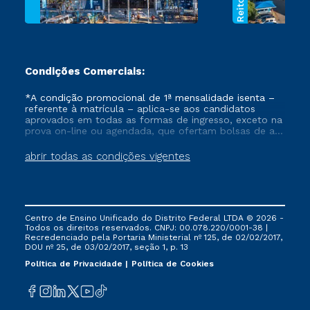
Condições Comerciais:
*A condição promocional de 1ª mensalidade isenta –
referente à matrícula – aplica-se aos candidatos
aprovados em todas as formas de ingresso, exceto na
prova on-line ou agendada, que ofertam bolsas de até
50% de desconto, ambos ingressantes no semestre
vigente, que ainda não tenham efetivado e/ou não
abrir todas as condições vigentes
tenham cancelado ou trancado sua matrícula em uma
das Instituições da Cruzeiro do Sul Educacional, no
período de um ano. Tais condições não se aplicam
aos cursos de Medicina, e também para matriculados
via FIES, Prouni e outros programas governamentais, e
Centro de Ensino Unificado do Distrito Federal LTDA © 2026 -
não se acumula com nenhuma outra campanha
Todos os direitos reservados. CNPJ: 00.078.220/0001-38 |
ofertada pela Instituição.
Recredenciado pela Portaria Ministerial nº 125, de 02/02/2017,
DOU nº 25, de 03/02/2017, seção 1, p. 13
Política de Privacidade
Política de Cookies