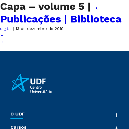
Capa – volume 5
|
←
Publicações | Biblioteca
digital
|
13 de dezembro de 2019
←
→
O UDF
Nossa História
Cursos