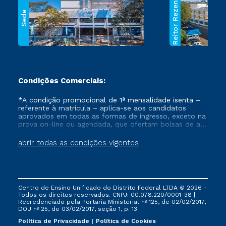
Reitor Rezende
Sede
Condições Comerciais:
*A condição promocional de 1ª mensalidade isenta –
referente à matrícula – aplica-se aos candidatos
aprovados em todas as formas de ingresso, exceto na
prova on-line ou agendada, que ofertam bolsas de até
50% de desconto, ambos ingressantes no semestre
vigente, que ainda não tenham efetivado e/ou não
abrir todas as condições vigentes
tenham cancelado ou trancado sua matrícula em uma
das Instituições da Cruzeiro do Sul Educacional, no
período de um ano. Tais condições não se aplicam
aos cursos de Medicina, e também para matriculados
via FIES, Prouni e outros programas governamentais, e
Centro de Ensino Unificado do Distrito Federal LTDA © 2026 -
não se acumula com nenhuma outra campanha
Todos os direitos reservados. CNPJ: 00.078.220/0001-38 |
ofertada pela Instituição.
Recredenciado pela Portaria Ministerial nº 125, de 02/02/2017,
DOU nº 25, de 03/02/2017, seção 1, p. 13
Política de Privacidade
Política de Cookies