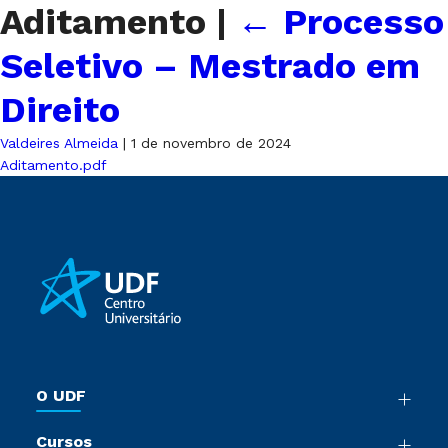
Aditamento
|
←
Processo
Seletivo – Mestrado em
Direito
Valdeires Almeida
|
1 de novembro de 2024
Aditamento.pdf
O UDF
Nossa História
Cursos