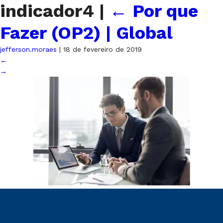
indicador4
|
←
Por que
Fazer (OP2) | Global
jefferson.moraes
|
18 de fevereiro de 2019
←
→