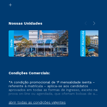
Biblioteca
Segunda Graduação
Nossas Unidades
Reitor Rezende
Sede
Condições Comerciais:
*A condição promocional de 1ª mensalidade isenta –
referente à matrícula – aplica-se aos candidatos
aprovados em todas as formas de ingresso, exceto na
prova on-line ou agendada, que ofertam bolsas de até
50% de desconto, ambos ingressantes no semestre
vigente, que ainda não tenham efetivado e/ou não
abrir todas as condições vigentes
tenham cancelado ou trancado sua matrícula em uma