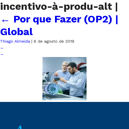
incentivo-à-produ-alt
|
←
Por que Fazer (OP2) |
Global
Thiago Almeida
|
6 de agosto de 2019
←
→