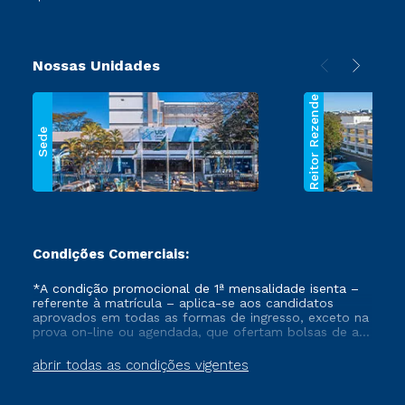
Nossas Unidades
Reitor Rezende
Sede
Condições Comerciais:
*A condição promocional de 1ª mensalidade isenta –
referente à matrícula – aplica-se aos candidatos
aprovados em todas as formas de ingresso, exceto na
prova on-line ou agendada, que ofertam bolsas de até
50% de desconto, ambos ingressantes no semestre
vigente, que ainda não tenham efetivado e/ou não
abrir todas as condições vigentes
tenham cancelado ou trancado sua matrícula em uma
das Instituições da Cruzeiro do Sul Educacional, no
período de um ano. Tais condições não se aplicam