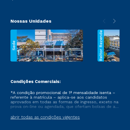
Nossas Unidades
Reitor Rezende
Sede
Condições Comerciais:
*A condição promocional de 1ª mensalidade isenta –
referente à matrícula – aplica-se aos candidatos
aprovados em todas as formas de ingresso, exceto na
prova on-line ou agendada, que ofertam bolsas de até
50% de desconto, ambos ingressantes no semestre
vigente, que ainda não tenham efetivado e/ou não
abrir todas as condições vigentes
tenham cancelado ou trancado sua matrícula em uma
das Instituições da Cruzeiro do Sul Educacional, no
período de um ano. Tais condições não se aplicam