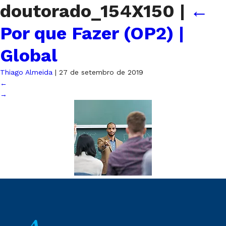
doutorado_154X150
|
←
Por que Fazer (OP2) |
Global
Thiago Almeida
|
27 de setembro de 2019
←
→