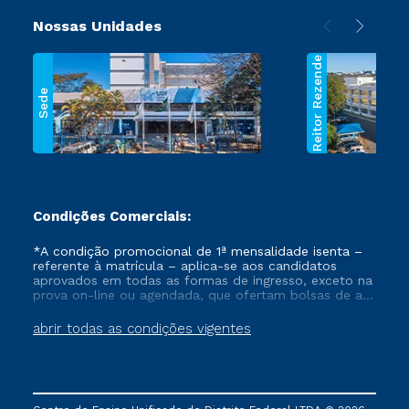
Nossas Unidades
Reitor Rezende
Sede
Condições Comerciais:
*A condição promocional de 1ª mensalidade isenta –
referente à matrícula – aplica-se aos candidatos
aprovados em todas as formas de ingresso, exceto na
prova on-line ou agendada, que ofertam bolsas de até
50% de desconto, ambos ingressantes no semestre
vigente, que ainda não tenham efetivado e/ou não
abrir todas as condições vigentes
tenham cancelado ou trancado sua matrícula em uma
das Instituições da Cruzeiro do Sul Educacional, no
período de um ano. Tais condições não se aplicam
aos cursos de Medicina, e também para matriculados
via FIES, Prouni e outros programas governamentais, e