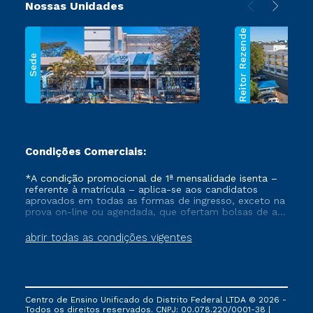
Nossas Unidades
Reitor Rezende
Sede
Condições Comerciais:
*A condição promocional de 1ª mensalidade isenta –
referente à matrícula – aplica-se aos candidatos
aprovados em todas as formas de ingresso, exceto na
prova on-line ou agendada, que ofertam bolsas de até
50% de desconto, ambos ingressantes no semestre
vigente, que ainda não tenham efetivado e/ou não
abrir todas as condições vigentes
tenham cancelado ou trancado sua matrícula em uma
das Instituições da Cruzeiro do Sul Educacional, no
período de um ano. Tais condições não se aplicam
aos cursos de Medicina, e também para matriculados
via FIES, Prouni e outros programas governamentais, e
Centro de Ensino Unificado do Distrito Federal LTDA © 2026 -
não se acumula com nenhuma outra campanha
Todos os direitos reservados. CNPJ: 00.078.220/0001-38 |
ofertada pela Instituição.