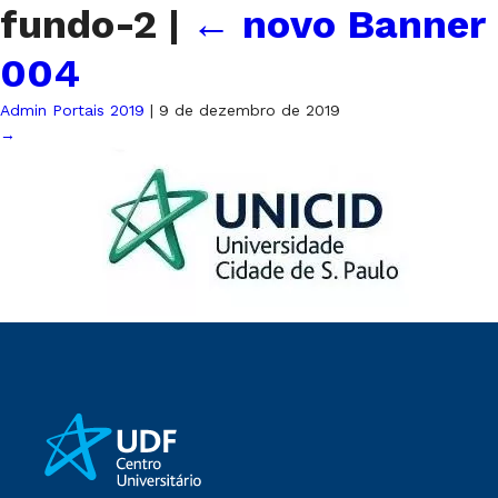
fundo-2
|
←
novo Banner
004
Admin Portais 2019
|
9 de dezembro de 2019
→