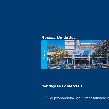
Nossas Unidades
Sede
Condições Comerciais:
 poderão sofrer alterações nos períodos de rematrícula conforme
*A condição promocional de 1ª mensalidade isen