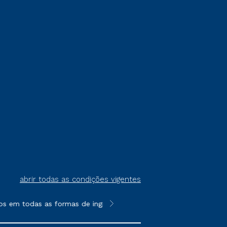
abrir todas as condições vigentes
s em todas as formas de ingresso, exceto na prova on-line ou a
**Semipresencial é um formato do E