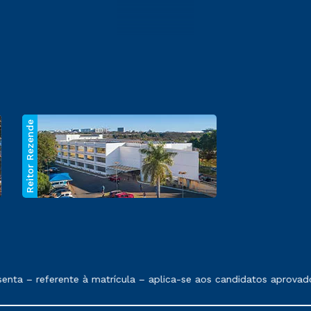
Reitor Rezende
 exposto no contrato de prestação de serviços.
ta – referente à matrícula – aplica-se aos candidatos aprovado