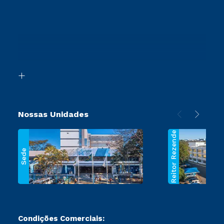
Vestibular Solidário
Cursos Técnicos
Sou Aluno
Proteção de dados
Vestibular Redação
Cursos Profissionalizantes
Sou Ex-Aluno
Orienta Carreira
Ingresso via Enem
Canais de Atendimento
Retorne ao Curso
Acessibilidade
Transferência
Biblioteca
Segunda Graduação
Nossas Unidades
Reitor Rezende
Sede
Condições Comerciais: