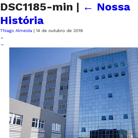
DSC1185-min
|
←
Nossa
História
Thiago Almeida
|
14 de outubro de 2019
←
→