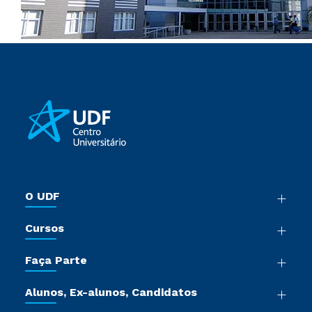
O UDF
Nossa História
Cursos
Sala de Imprensa
Graduação
Trabalhe Conosco
Faça Parte
Pós-Graduação
Sou Colaborador
Vestibular Múltipla Escolha
Cursos de Medicina
Tour Presencial
Alunos, Ex-alunos, Candidatos
Vestibular Mérito
Cursos Livres
Sou Candidato
Ética e Integridade