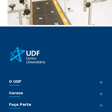
O UDF
Nossa História
Cursos
Sala de Imprensa
Graduação
Trabalhe Conosco
Faça Parte
Pós-Graduação
Sou Colaborador
Vestibular Múltipla Escolha