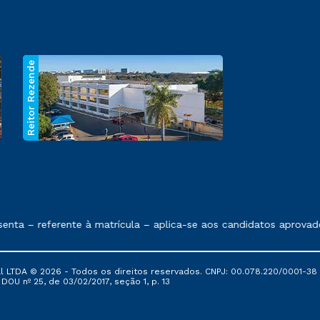
Reitor Rezende
 exposto no contrato de prestação de serviços.
nta – referente à matrícula – aplica-se aos candidatos aprovad
al LTDA © 2026 - Todos os direitos reservados. CNPJ: 00.078.220/0001-38
, DOU nº 25, de 03/02/2017, seção 1, p. 13