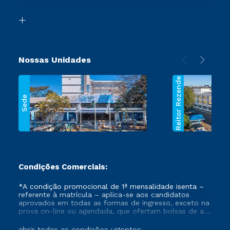
Transferência
Biblioteca
Segunda Graduação
Nossas Unidades
Reitor Rezende
Sede
Condições Comerciais:
*A condição promocional de 1ª mensalidade isenta –
referente à matrícula – aplica-se aos candidatos
aprovados em todas as formas de ingresso, exceto na
prova on-line ou agendada, que ofertam bolsas de até
50% de desconto, ambos ingressantes no semestre
vigente, que ainda não tenham efetivado e/ou não