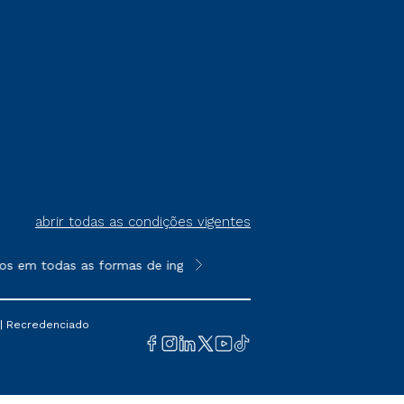
abrir todas as condições vigentes
s em todas as formas de ingresso, exceto na prova on-line ou ag
**Semipresencial é um formato do E
 | Recredenciado