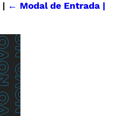
f
|
←
Modal de Entrada |