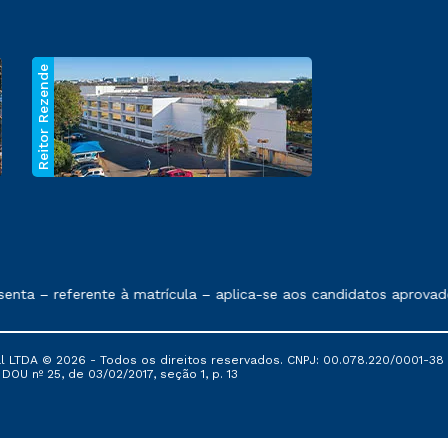
Reitor Rezende
 exposto no contrato de prestação de serviços.
ta – referente à matrícula – aplica-se aos candidatos aprovado
al LTDA © 2026 - Todos os direitos reservados. CNPJ: 00.078.220/0001-38
, DOU nº 25, de 03/02/2017, seção 1, p. 13