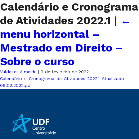
Calendário e Cronograma
de Atividades 2022.1
|
←
menu horizontal –
Mestrado em Direito –
Sobre o curso
Valdeires Almeida
|
9 de fevereiro de 2022
Calendário-e-Cronograma-de-Atividades-2022.1-Atualizado-
09.02.2022.pdf