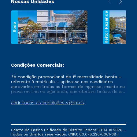
Nossas Unidades
Reitor Rezende
Sede
Condições Comerciais:
*A condição promocional de 1ª mensalidade isenta –
referente à matrícula – aplica-se aos candidatos
aprovados em todas as formas de ingresso, exceto na
prova on-line ou agendada, que ofertam bolsas de até
50% de desconto, ambos ingressantes no semestre
vigente, que ainda não tenham efetivado e/ou não
abrir todas as condições vigentes
tenham cancelado ou trancado sua matrícula em uma
das Instituições da Cruzeiro do Sul Educacional, no
período de um ano. Tais condições não se aplicam
aos cursos de Medicina, e também para matriculados
via FIES, Prouni e outros programas governamentais, e
Centro de Ensino Unificado do Distrito Federal LTDA © 2026 -
não se acumula com nenhuma outra campanha
Todos os direitos reservados. CNPJ: 00.078.220/0001-38 |
ofertada pela Instituição.