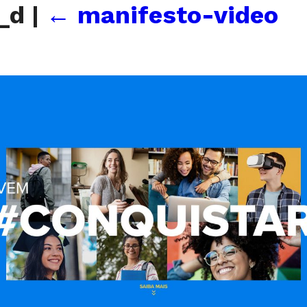
r_d
|
←
manifesto-video