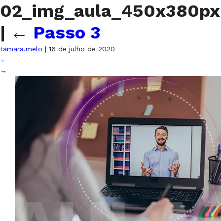
02_img_aula_450x380px
|
←
Passo 3
tamara.melo
|
16 de julho de 2020
←
→