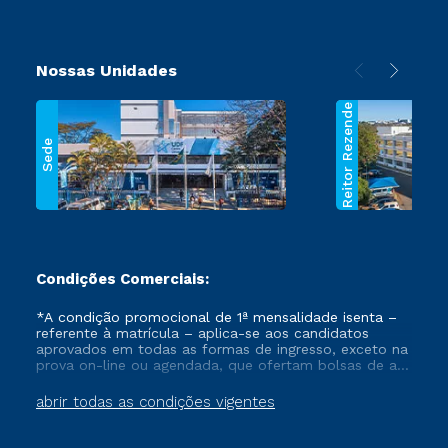
Nossas Unidades
Reitor Rezende
Sede
Condições Comerciais:
*A condição promocional de 1ª mensalidade isenta –
referente à matrícula – aplica-se aos candidatos
aprovados em todas as formas de ingresso, exceto na
prova on-line ou agendada, que ofertam bolsas de até
50% de desconto, ambos ingressantes no semestre
vigente, que ainda não tenham efetivado e/ou não
abrir todas as condições vigentes
tenham cancelado ou trancado sua matrícula em uma
das Instituições da Cruzeiro do Sul Educacional, no
período de um ano. Tais condições não se aplicam