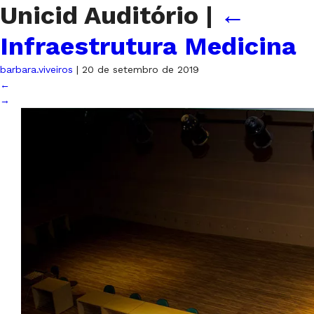
Unicid Auditório
|
←
Infraestrutura Medicina
barbara.viveiros
|
20 de setembro de 2019
←
→