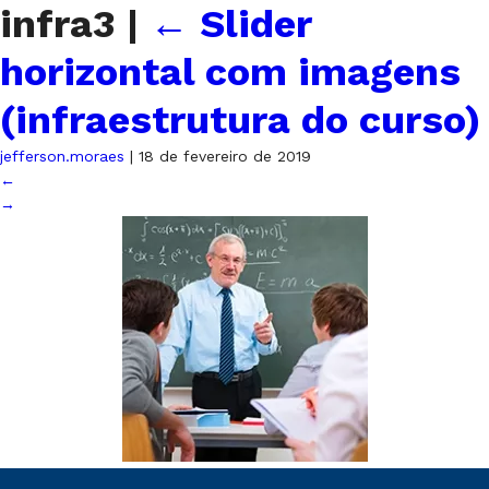
infra3
|
←
Slider
horizontal com imagens
(infraestrutura do curso)
jefferson.moraes
|
18 de fevereiro de 2019
←
→