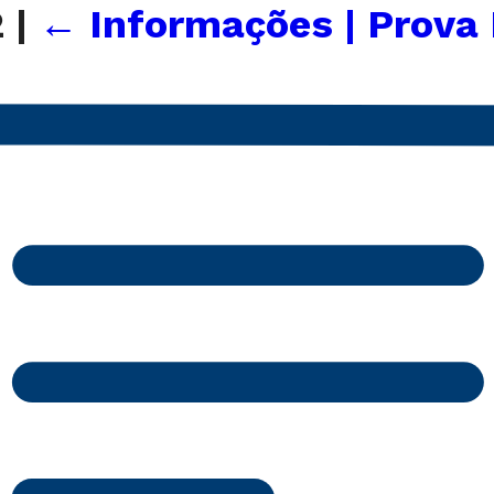
2
|
←
Informações | Prova