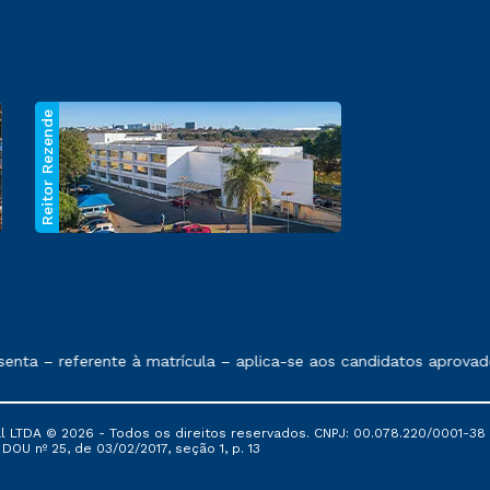
Reitor Rezende
 exposto no contrato de prestação de serviços.
ta – referente à matrícula – aplica-se aos candidatos aprovado
al LTDA © 2026 - Todos os direitos reservados. CNPJ: 00.078.220/0001-38
, DOU nº 25, de 03/02/2017, seção 1, p. 13