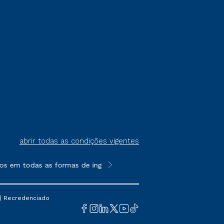
abrir todas as condições vigentes
s em todas as formas de ingresso, exceto na prova on-line ou a
**Semipresencial é um formato do E
 | Recredenciado