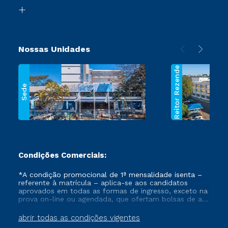
Biblioteca
Segunda Graduação
Nossas Unidades
Reitor Rezende
Sede
Condições Comerciais:
*A condição promocional de 1ª mensalidade isenta –
referente à matrícula – aplica-se aos candidatos
aprovados em todas as formas de ingresso, exceto na
prova on-line ou agendada, que ofertam bolsas de até
50% de desconto, ambos ingressantes no semestre
vigente, que ainda não tenham efetivado e/ou não
abrir todas as condições vigentes
tenham cancelado ou trancado sua matrícula em uma