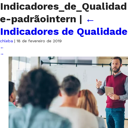
Indicadores_de_Qualidad
e-padrãointern
|
←
Indicadores de Qualidade
chleba
|
18 de fevereiro de 2019
←
→