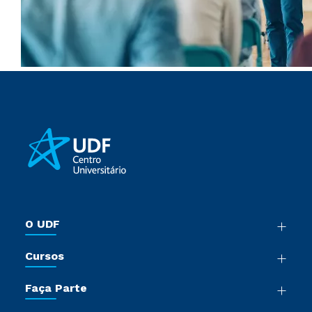
O UDF
Nossa História
Cursos
Sala de Imprensa
Graduação
Trabalhe Conosco
Faça Parte
Pós-Graduação
Sou Colaborador
Vestibular Múltipla Escolha