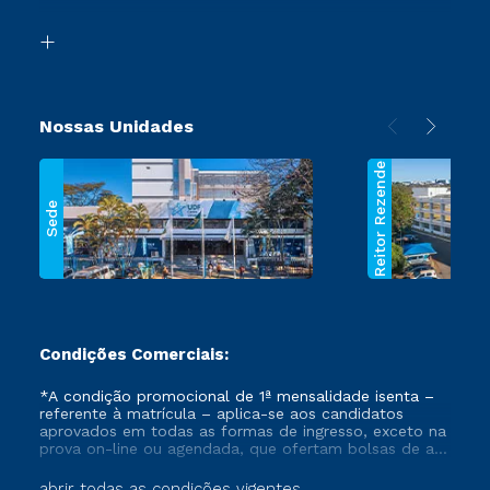
Transferência
Biblioteca
Segunda Graduação
Nossas Unidades
Reitor Rezende
Sede
Condições Comerciais:
*A condição promocional de 1ª mensalidade isenta –
referente à matrícula – aplica-se aos candidatos
aprovados em todas as formas de ingresso, exceto na
prova on-line ou agendada, que ofertam bolsas de até
50% de desconto, ambos ingressantes no semestre
vigente, que ainda não tenham efetivado e/ou não
abrir todas as condições vigentes